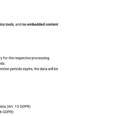
ics tools
, and
no embedded content
ry for the respective processing
ods.
ntion periods expire, the data will be
data (Art. 15 GDPR)
 16 GDPR)