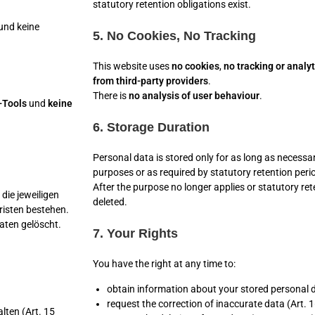
statutory retention obligations exist.
und keine
5. No Cookies, No Tracking
This website uses
no cookies
,
no tracking or analyt
from third-party providers
.
There is
no analysis of user behaviour
.
-Tools
und
keine
6. Storage Duration
Personal data is stored only for as long as necessa
purposes or as required by statutory retention peri
After the purpose no longer applies or statutory rete
die jeweiligen
deleted.
risten bestehen.
aten gelöscht.
7. Your Rights
You have the right at any time to:
obtain information about your stored personal 
request the correction of inaccurate data (Art.
lten (Art. 15