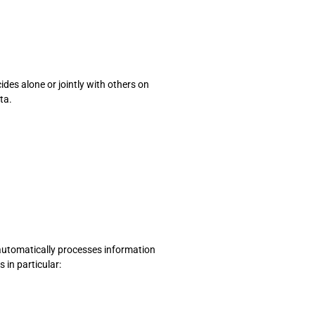
ides alone or jointly with others on
ta.
automatically processes information
s in particular: