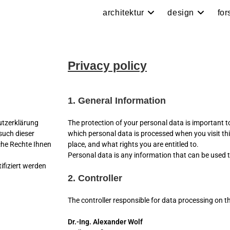
architektur
design
fo
Privacy policy
1. General Information
hutzerklärung
The protection of your personal data is important to
such dieser
which personal data is processed when you visit thi
che Rechte Ihnen
place, and what rights you are entitled to.
Personal data is any information that can be used t
ifiziert werden
2. Controller
The controller responsible for data processing on th
Dr.-Ing. Alexander Wolf