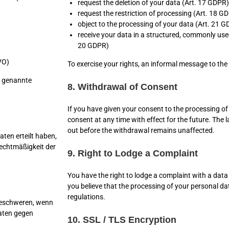
request the deletion of your data (Art. 17 GDPR)
request the restriction of processing (Art. 18 G
object to the processing of your data (Art. 21 
receive your data in a structured, commonly us
20 GDPR)
VO)
To exercise your rights, an informal message to the 
n genannte
8. Withdrawal of Consent
If you have given your consent to the processing o
consent at any time with effect for the future. The 
out before the withdrawal remains unaffected.
ten erteilt haben,
Rechtmäßigkeit der
9. Right to Lodge a Complaint
You have the right to lodge a complaint with a data 
you believe that the processing of your personal da
regulations.
 beschweren, wenn
Daten gegen
10. SSL / TLS Encryption