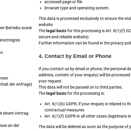
accessed page or file
browser type and operating system
This data is processed exclusively to ensure the st
website.
ien Betriebs sowie
The
legal basis
for this processing is Art. 6(1)(f) G
secure and reliable website).
berechtigtes
Further information can be found in the privacy poli
to.
4. Contact by Email or Phone
If you contact us by email or phone, the personal d
address, content of your enquiry) will be processed 
Ihnen
your request.
nhalt der Anfrage)
This data will not be passed on to third parties.
The
legal basis
for the processing is:
Art. 6(1)(b) GDPR, if your enquiry is related to 
contractual measures
it einem Vertrag
Art. 6(1)(f) GDPR in all other cases (legitimate i
esse an der
The data will be deleted as soon as the purpose of 